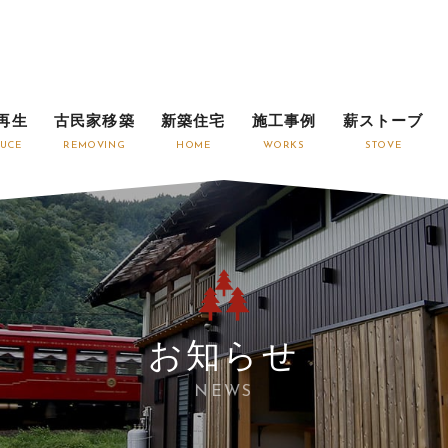
再生
古民家移築
新築住宅
施工事例
薪ストーブ
UCE
REMOVING
HOME
WORKS
STOVE
お知らせ
NEWS