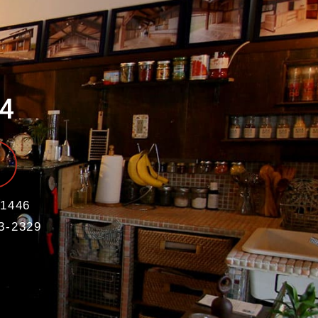
4
1446
3-2329