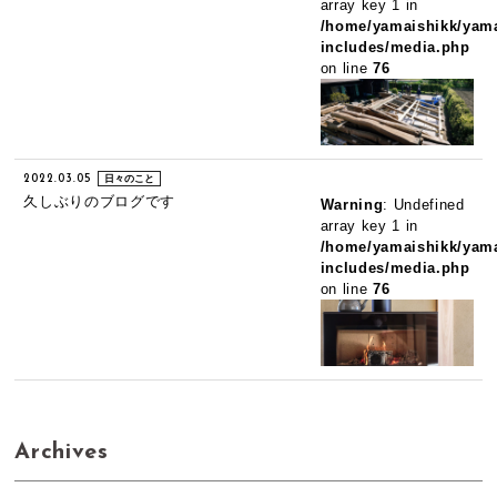
array key 1 in
/home/yamaishikk/yama
includes/media.php
on line
76
2022.03.05
日々のこと
久しぶりのブログです
Warning
: Undefined
array key 1 in
/home/yamaishikk/yama
includes/media.php
on line
76
Archives