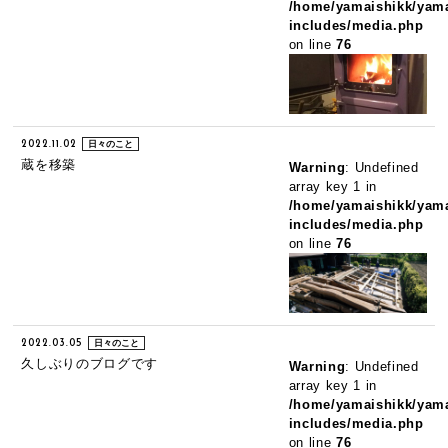
/home/yamaishikk/yama
includes/media.php
on line
76
2022.11.02
日々のこと
蔵を移築
Warning
: Undefined
array key 1 in
/home/yamaishikk/yama
includes/media.php
on line
76
2022.03.05
日々のこと
久しぶりのブログです
Warning
: Undefined
array key 1 in
/home/yamaishikk/yama
includes/media.php
on line
76