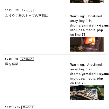
2022.11.29
日々のこと
ようやく薪ストーブの季節に
Warning
: Undefined
array key 1 in
/home/yamaishikk/yama
includes/media.php
on line
76
2022.11.02
日々のこと
蔵を移築
Warning
: Undefined
array key 1 in
/home/yamaishikk/yama
includes/media.php
on line
76
2022.03.05
日々のこと