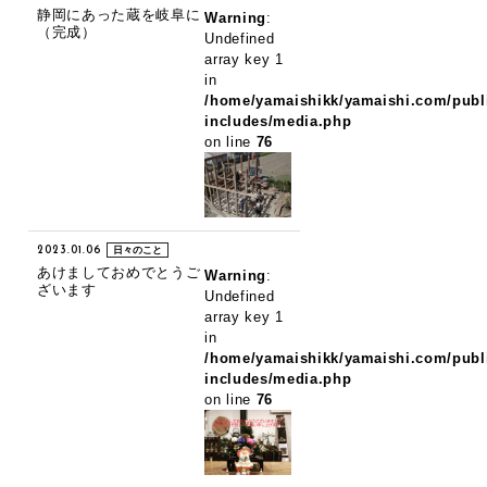
静岡にあった蔵を岐阜に
Warning
:
（完成）
Undefined
array key 1
in
/home/yamaishikk/yamaishi.com/publ
includes/media.php
on line
76
2023.01.06
日々のこと
あけましておめでとうご
Warning
:
ざいます
Undefined
array key 1
in
/home/yamaishikk/yamaishi.com/publ
includes/media.php
on line
76