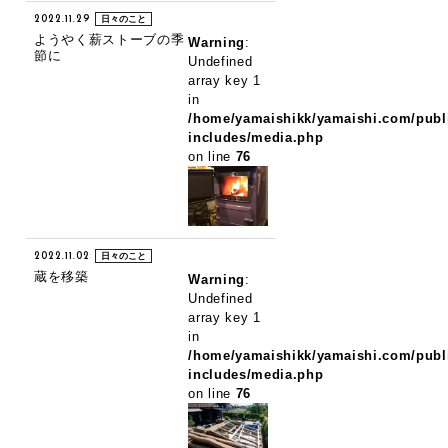
2022.11.29
日々のこと
ようやく薪ストーブの季
Warning
:
節に
Undefined
array key 1
in
/home/yamaishikk/yamaishi.com/publ
includes/media.php
on line
76
2022.11.02
日々のこと
蔵を移築
Warning
:
Undefined
array key 1
in
/home/yamaishikk/yamaishi.com/publ
includes/media.php
on line
76