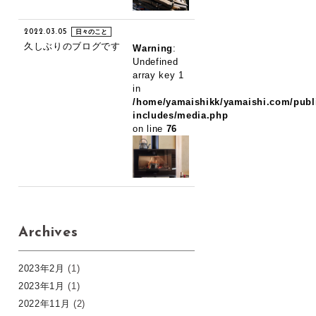
2022.03.05
日々のこと
久しぶりのブログです
Warning
:
Undefined
array key 1
in
/home/yamaishikk/yamaishi.com/publ
includes/media.php
on line
76
Archives
2023年2月
(1)
2023年1月
(1)
2022年11月
(2)