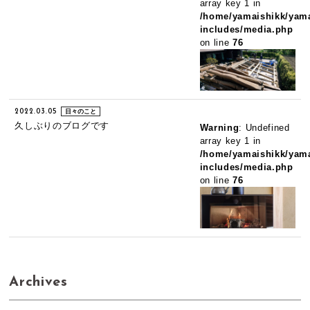
array key 1 in
/home/yamaishikk/yama
includes/media.php
on line
76
2022.03.05
日々のこと
久しぶりのブログです
Warning
: Undefined
array key 1 in
/home/yamaishikk/yama
includes/media.php
on line
76
Archives