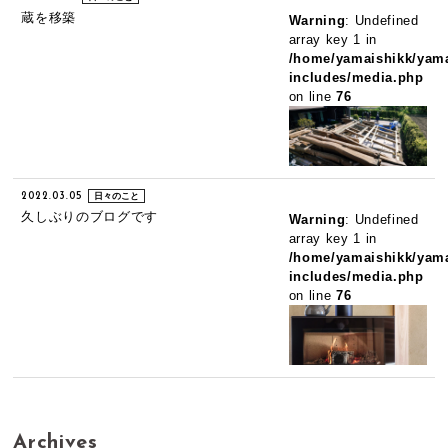
蔵を移築
Warning
: Undefined
array key 1 in
/home/yamaishikk/yama
includes/media.php
on line
76
2022.03.05
日々のこと
久しぶりのブログです
Warning
: Undefined
array key 1 in
/home/yamaishikk/yama
includes/media.php
on line
76
Archives