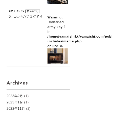
2022.03.05
日々のこと
久しぶりのブログです
Warning
:
Undefined
array key 1
in
/home/yamaishikk/yamaishi.com/publ
includes/media.php
on line
76
Archives
2023年2月
(1)
2023年1月
(1)
2022年11月
(2)