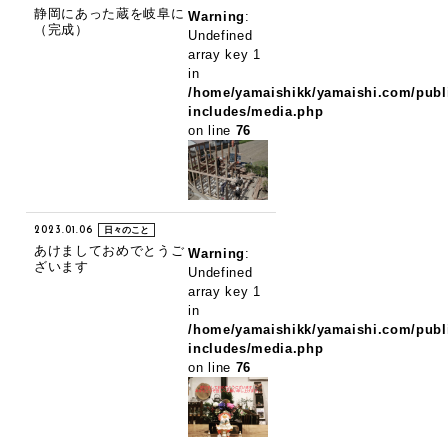
静岡にあった蔵を岐阜に
Warning
:
（完成）
Undefined
array key 1
in
/home/yamaishikk/yamaishi.com/publ
includes/media.php
on line
76
2023.01.06
日々のこと
あけましておめでとうご
Warning
:
ざいます
Undefined
array key 1
in
/home/yamaishikk/yamaishi.com/publ
includes/media.php
on line
76