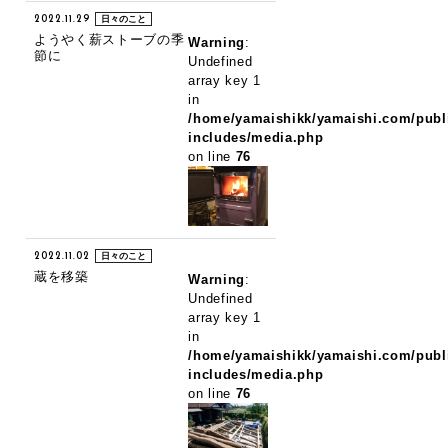
2022.11.29
日々のこと
ようやく薪ストーブの季
Warning
:
節に
Undefined
array key 1
in
/home/yamaishikk/yamaishi.com/publ
includes/media.php
on line
76
2022.11.02
日々のこと
蔵を移築
Warning
:
Undefined
array key 1
in
/home/yamaishikk/yamaishi.com/publ
includes/media.php
on line
76