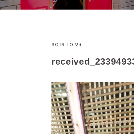
2019.10.23
received_2339493