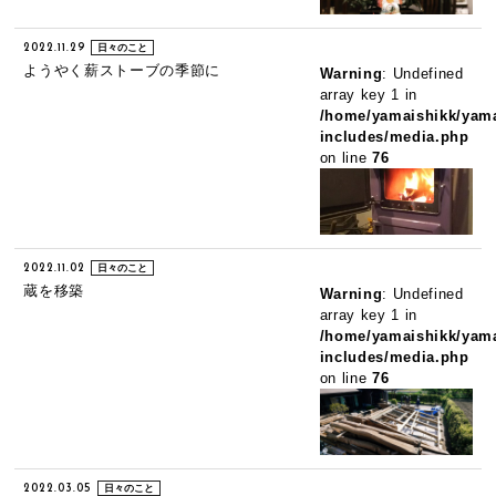
2022.11.29
日々のこと
ようやく薪ストーブの季節に
Warning
: Undefined
array key 1 in
/home/yamaishikk/yama
includes/media.php
on line
76
2022.11.02
日々のこと
蔵を移築
Warning
: Undefined
array key 1 in
/home/yamaishikk/yama
includes/media.php
on line
76
2022.03.05
日々のこと