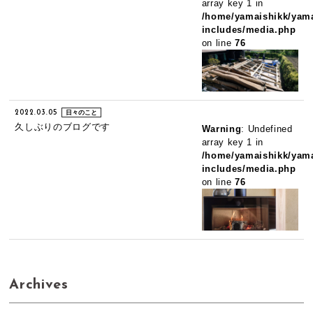
array key 1 in
/home/yamaishikk/yama
includes/media.php
on line
76
2022.03.05
日々のこと
久しぶりのブログです
Warning
: Undefined
array key 1 in
/home/yamaishikk/yama
includes/media.php
on line
76
Archives