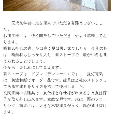
完成見学会に足を運んでいただき有難うございまし
た。
お施主様には 快く開放していただき 心より感謝してお
ります。
昭和30年代の家。冬は寒く夏は暑い家でしたが 今年の冬
は 断熱材もしっかり入り 薪ストーブで 暖かい冬を迎
えられることでしょう。
今から 楽しみにして見えます。
薪ストーブは ドブレ（デンマーク）です。 提灯電気
は 美濃和紙でオーダー品です。建具は当社のストックし
てある古建具をサイズを治して使用しました。
玄関正面の古建具は 夏仕様と冬仕様が出来るよう夏は障
子が取り外し出来ます。素敵な戸です。床は 栗のフロー
リング、南北には 大きな木製建具が入り 風が通り抜け
ます。