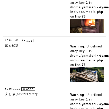
array key 1 in
/home/yamaishikk/yama
includes/media.php
on line
76
2022.11.02
日々のこと
蔵を移築
Warning
: Undefined
array key 1 in
/home/yamaishikk/yama
includes/media.php
on line
76
2022.03.05
日々のこと
久しぶりのブログです
Warning
: Undefined
array key 1 in
/home/yamaishikk/yama
includes/media.php