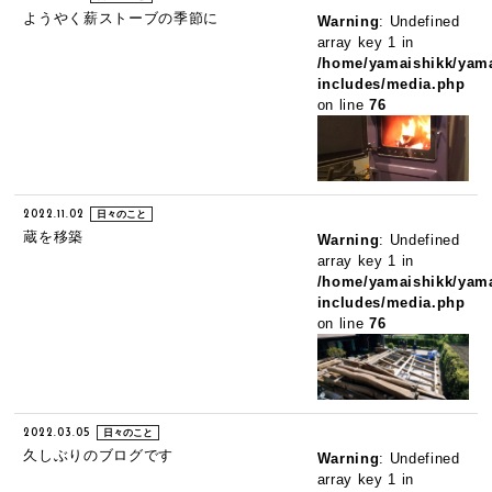
ようやく薪ストーブの季節に
Warning
: Undefined
array key 1 in
/home/yamaishikk/yama
includes/media.php
on line
76
2022.11.02
日々のこと
蔵を移築
Warning
: Undefined
array key 1 in
/home/yamaishikk/yama
includes/media.php
on line
76
2022.03.05
日々のこと
久しぶりのブログです
Warning
: Undefined
array key 1 in