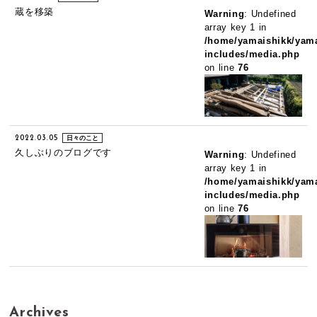
蔵を移築
Warning
: Undefined
array key 1 in
/home/yamaishikk/yama
includes/media.php
on line
76
2022.03.05
日々のこと
久しぶりのブログです
Warning
: Undefined
array key 1 in
/home/yamaishikk/yama
includes/media.php
on line
76
Archives