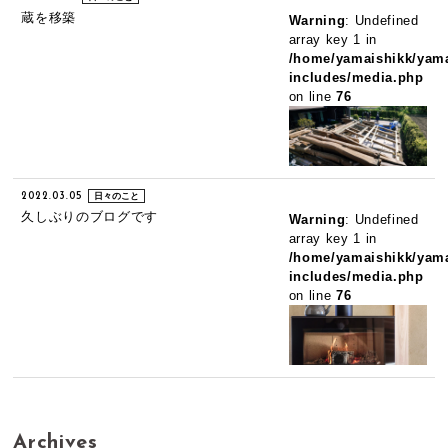
蔵を移築
Warning
: Undefined
array key 1 in
/home/yamaishikk/yama
includes/media.php
on line
76
2022.03.05
日々のこと
久しぶりのブログです
Warning
: Undefined
array key 1 in
/home/yamaishikk/yama
includes/media.php
on line
76
Archives