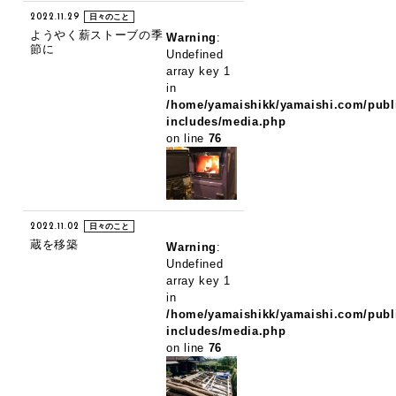
2022.11.29
日々のこと
ようやく薪ストーブの季
Warning
:
節に
Undefined
array key 1
in
/home/yamaishikk/yamaishi.com/publ
includes/media.php
on line
76
2022.11.02
日々のこと
蔵を移築
Warning
:
Undefined
array key 1
in
/home/yamaishikk/yamaishi.com/publ
includes/media.php
on line
76