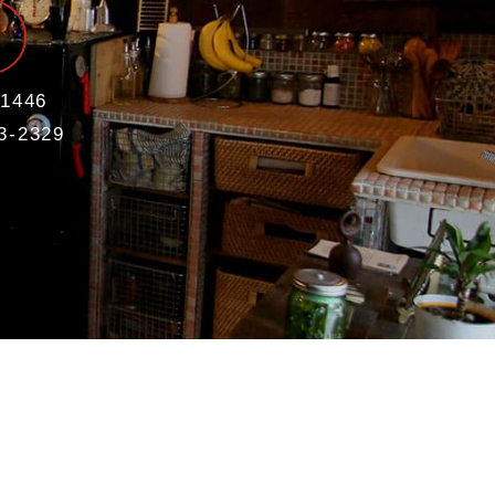
1446
3-2329