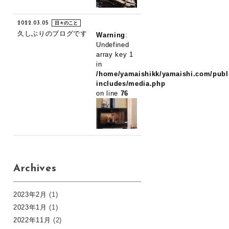
2022.03.05
日々のこと
久しぶりのブログです
Warning
:
Undefined
array key 1
in
/home/yamaishikk/yamaishi.com/publ
includes/media.php
on line
76
Archives
2023年2月
(1)
2023年1月
(1)
2022年11月
(2)