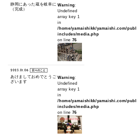
静岡にあった蔵を岐阜に
Warning
:
（完成）
Undefined
array key 1
in
/home/yamaishikk/yamaishi.com/publ
includes/media.php
on line
76
2023.01.06
日々のこと
あけましておめでとうご
Warning
:
ざいます
Undefined
array key 1
in
/home/yamaishikk/yamaishi.com/publ
includes/media.php
on line
76