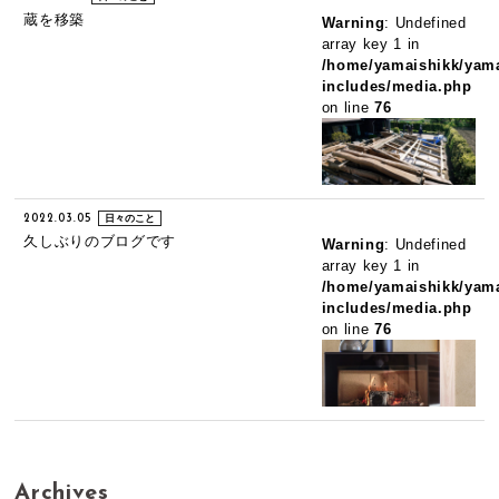
蔵を移築
Warning
: Undefined
array key 1 in
/home/yamaishikk/yama
includes/media.php
on line
76
2022.03.05
日々のこと
久しぶりのブログです
Warning
: Undefined
array key 1 in
/home/yamaishikk/yama
includes/media.php
on line
76
Archives