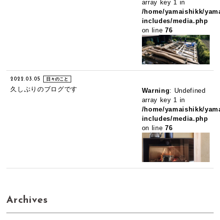
array key 1 in
/home/yamaishikk/yama
includes/media.php
on line
76
2022.03.05
日々のこと
久しぶりのブログです
Warning
: Undefined
array key 1 in
/home/yamaishikk/yama
includes/media.php
on line
76
Archives