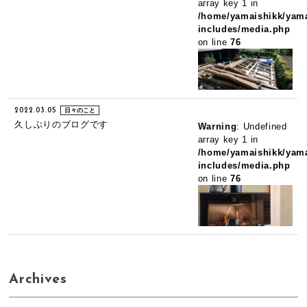
array key 1 in
/home/yamaishikk/yama
includes/media.php
on line
76
2022.03.05
日々のこと
久しぶりのブログです
Warning
: Undefined
array key 1 in
/home/yamaishikk/yama
includes/media.php
on line
76
Archives