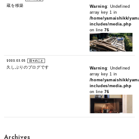
蔵を移築
Warning
: Undefined
array key 1 in
/home/yamaishikk/yama
includes/media.php
on line
76
2022.03.05
日々のこと
久しぶりのブログです
Warning
: Undefined
array key 1 in
/home/yamaishikk/yama
includes/media.php
on line
76
Archives