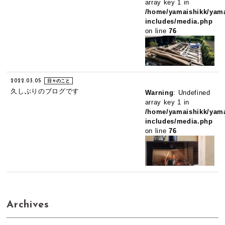
array key 1 in
/home/yamaishikk/yama
includes/media.php
on line
76
2022.03.05
日々のこと
久しぶりのブログです
Warning
: Undefined
array key 1 in
/home/yamaishikk/yama
includes/media.php
on line
76
Archives