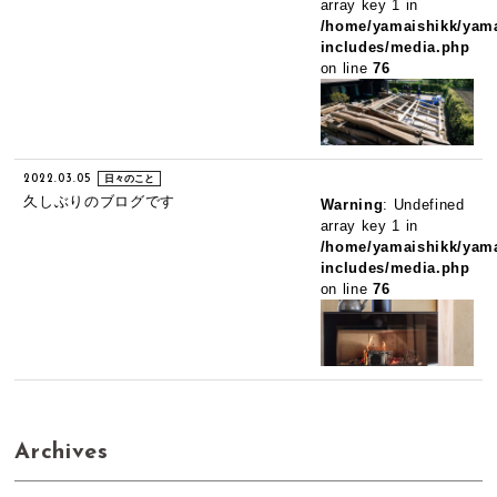
array key 1 in
/home/yamaishikk/yama
includes/media.php
on line
76
2022.03.05
日々のこと
久しぶりのブログです
Warning
: Undefined
array key 1 in
/home/yamaishikk/yama
includes/media.php
on line
76
Archives